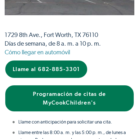
1729 8th Ave., Fort Worth, TX 76110
Días de semana, de 8 a. m. a 10 p. m.
Cómo llegar en automóvil
Llame al 682-885-3301
Programación de citas de
MyCookChildren's
Llame con anticipación para solicitar una cita.
Llame entre las 8:00 a. m. y las 5:00 p. m., de lunes a