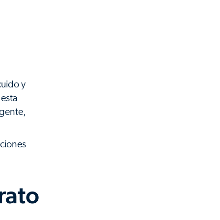
cuido y
 esta
igente,
ciones
rato