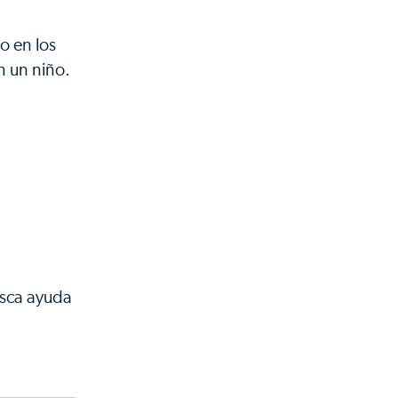
o en los
n un niño.
usca ayuda