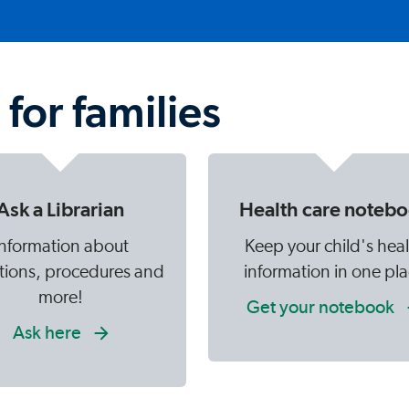
for families
Ask a Librarian
Health care noteb
Information about
Keep your child's hea
tions, procedures and
information in one pl
more!
Get your notebook
Ask here