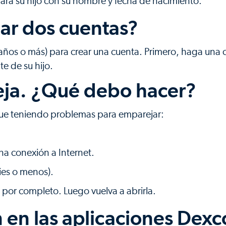
ra su hijo con su nombre y fecha de nacimiento.
ar dos cuentas?
años o más) para crear una cuenta. Primero, haga una 
e de su hijo.
eja. ¿Qué debo hacer?
gue teniendo problemas para emparejar:
na conexión a Internet.
ies o menos).
ón por completo. Luego vuelva a abrirla.
n en las aplicaciones Dex