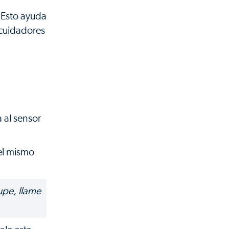
. Esto ayuda
s cuidadores
 al sensor
 el mismo
upe, llame