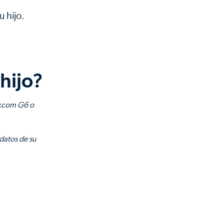
 hijo.
hijo?
Dexcom G6 o
 datos de su