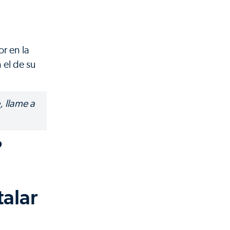
or en la
 el de su
, llame a
?
talar