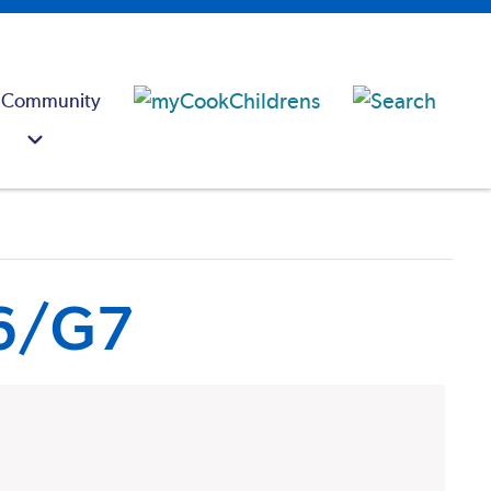
 Community
G6/G7