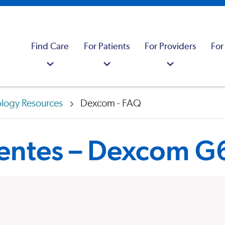
Find Care
For Patients
For Providers
For
ology Resources
Dexcom - FAQ
uentes – Dexcom 