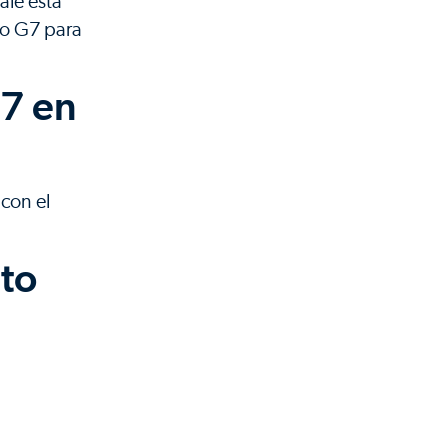
ale esta
 o G7 para
G7 en
 con el
nto