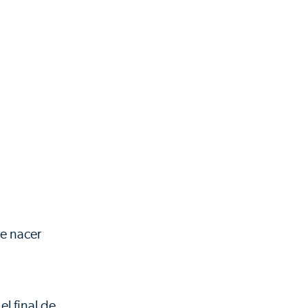
de nacer
l final de