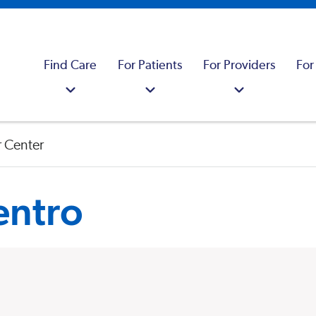
Find Care
For Patients
For Providers
For
 Center
entro