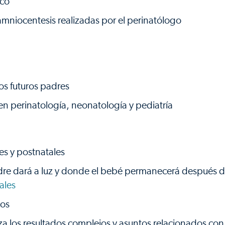
ico
mniocentesis realizadas por el perinatólogo
los futuros padres
 en perinatología, neonatología y pediatría
es y postnatales
adre dará a luz y donde el bebé permanecerá después 
ales
cos
a los resultados complejos y asuntos relacionados con e