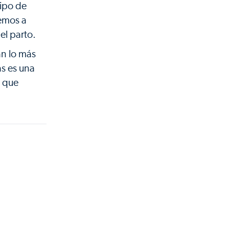
uipo de
remos a
el parto.
an lo más
as es una
a que