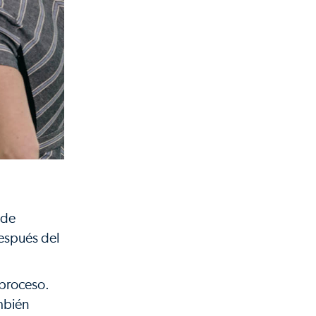
 de
después del
 proceso.
ambién