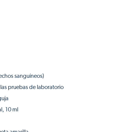
sechos sanguíneos)
 las pruebas de laboratorio
guja
l, 10 ml