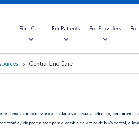
Find Care
For Patients
For Providers
For
sources
Central Line Care
que se sienta un poco nervioso al cuidar la vía central al principio, pero pron
 Encontrará ayuda paso a paso para el cambio de la tapa de la vía central, el la