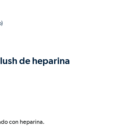
o)
Flush de heparina
vado con heparina.