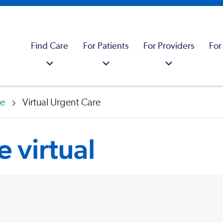
Find Care
For Patients
For Providers
For
ne
Virtual Urgent Care
 virtual