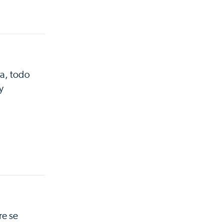
ra, todo
y
re se