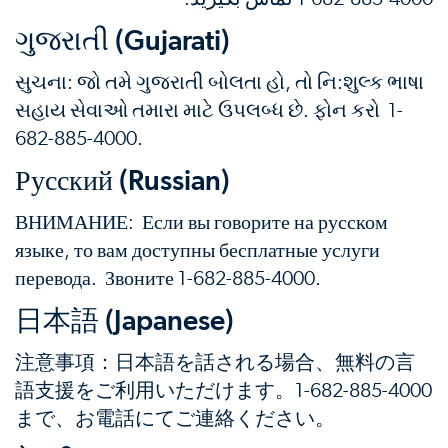
ગુજરાતી (Gujarati)
સુચના: જો તમે ગુજરાતી બોલતા હો, તો નિ:શુલ્ક ભાષા
સહાય સેવાઓ તમારા માટે ઉપલબ્ધ છે. ફોન કરો 1-
682-885-4000.
Русский (Russian)
ВНИМАНИЕ: Если вы говорите на русском
языке, то вам доступны бесплатные услуги
перевода. Звоните 1-682-885-4000.
日本語 (Japanese)
注意事項：日本語を話される場合、無料の言
語支援をご利用いただけます。1-682-885-4000
まで、お電話にてご連絡ください。