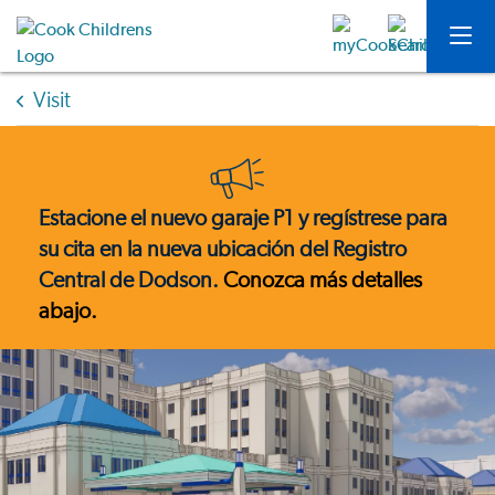
Visit
Estacione el nuevo garaje P1 y regístrese para
su cita en la nueva ubicación del Registro
Central de Dodson.
Conozca más detalles
abajo.