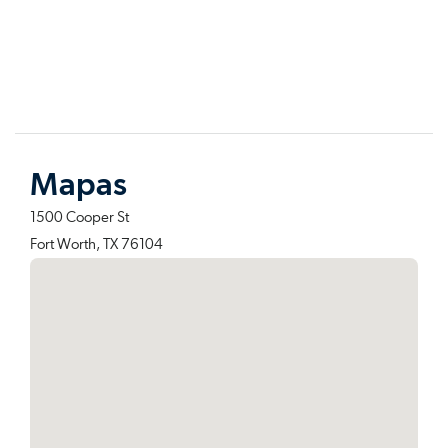
de Dodson Specialty Clinics se trasladarán a
una nueva ubicación el 20 de marzo de
2023.
Mapas
1500 Cooper St
Fort Worth, TX 76104