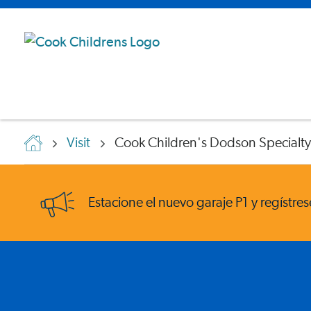
Visit
Cook Children's Dodson Specialty 
Estacione el nuevo garaje P1 y regístre