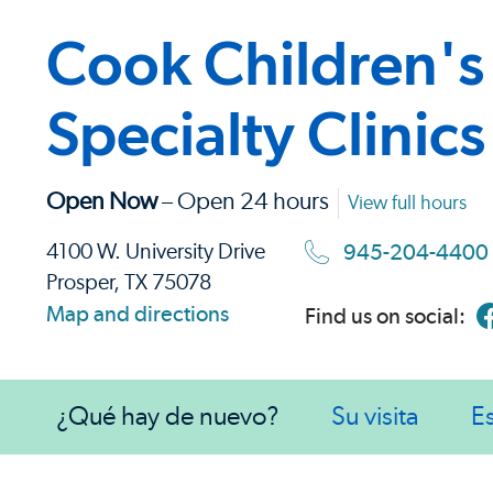
Cook Children'
Specialty Clinics
Open Now
– Open 24 hours
View full hours
945-204-4400
4100 W. University Drive
Prosper, TX 75078
Map and directions
Find us on social:
¿Qué hay de nuevo?
Su visita
E