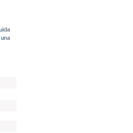
luida
 una