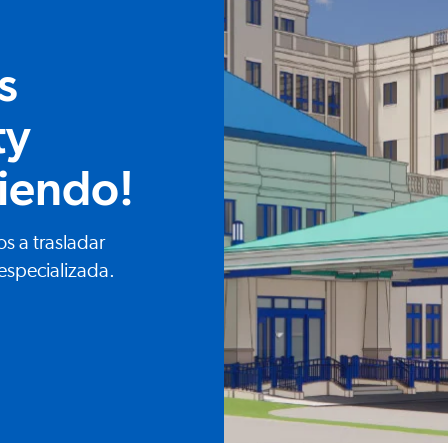
s
ty
ciendo!
s a trasladar
especializada.