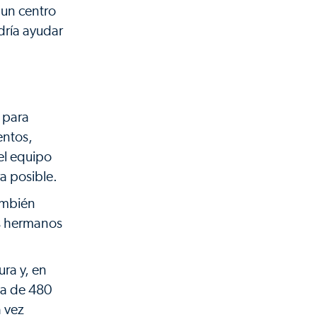
 un centro
dría ayudar
a para
entos,
el equipo
a posible.
también
os hermanos
ura y, en
va de 480
a vez