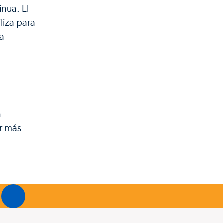
inua. El
liza para
la
n
r más