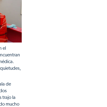
 el
 encuentran
médica.
inquietudes,
ala de
ados
 trajo la
todo mucho